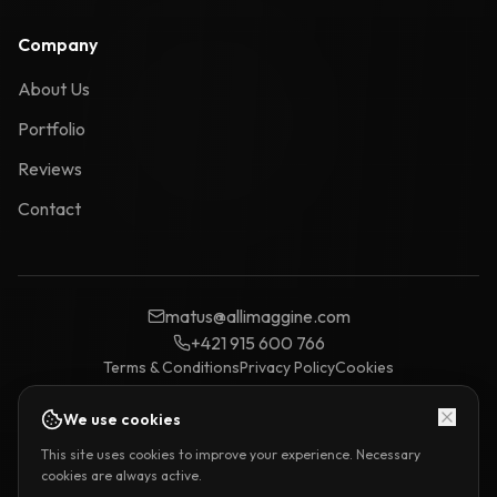
Company
About Us
Portfolio
Reviews
Contact
matus@allimaggine.com
+421 915 600 766
Terms & Conditions
Privacy Policy
Cookies
We use cookies
Allimaggine je obchodná značka prevádzkovaná spoločnosťou STEMBAU s.
This site uses cookies to improve your experience. Necessary
r. o. | Sídlo: Jasenov 366, 066 01 Jasenov | IČO: 57 541 221 | DIČ: 2122813187 |
cookies are always active.
OR OS Prešov, Sro, vl. č. 52195/P