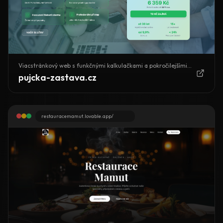
Viacstránkový web s funkčnými kalkulačkami a pokročilejšími
formulármi.
pujcka-zastava.cz
restauracemamut.lovable.app/