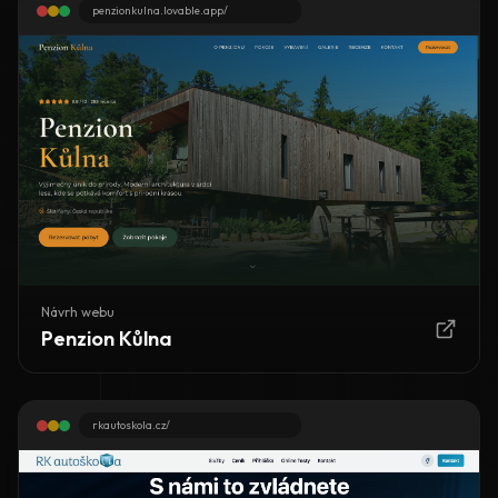
penzionkulna.lovable.app/
Návrh webu
Penzion Kůlna
rkautoskola.cz/